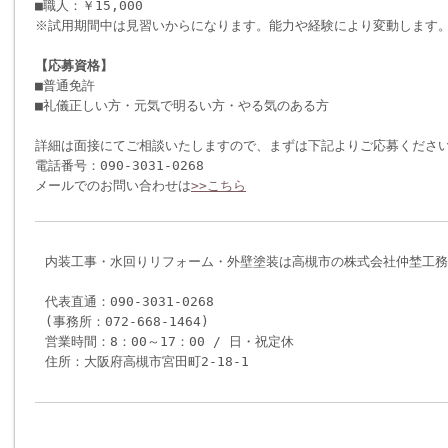
■職人：￥15,000
※試用期間中は見習いからになります。能力や経験により変動します
【応募資格】
■普通免許
■礼儀正しい方・元気で明るい方・やる気のある方
詳細は面接にてご相談いたしますので、まずは下記よりご応募くださ
電話番号：090-3031-0268
メールでのお問い合わせは
>>こちら
内装工事・水回りリフォーム・外壁塗装は高槻市の株式会社仲埜工務
代表直通：090-3031-0268
(事務所：072-668-1464)
営業時間：8：00～17：00 / 日・祝定休
住所：大阪府高槻市宮田町2-18-1